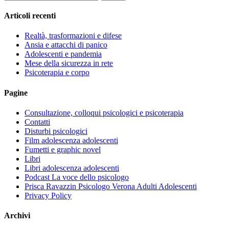
per:
Articoli recenti
Realtà, trasformazioni e difese
Ansia e attacchi di panico
Adolescenti e pandemia
Mese della sicurezza in rete
Psicoterapia e corpo
Pagine
Consultazione, colloqui psicologici e psicoterapia
Contatti
Disturbi psicologici
Film adolescenza adolescenti
Fumetti e graphic novel
Libri
Libri adolescenza adolescenti
Podcast La voce dello psicologo
Prisca Ravazzin Psicologo Verona Adulti Adolescenti
Privacy Policy
Archivi