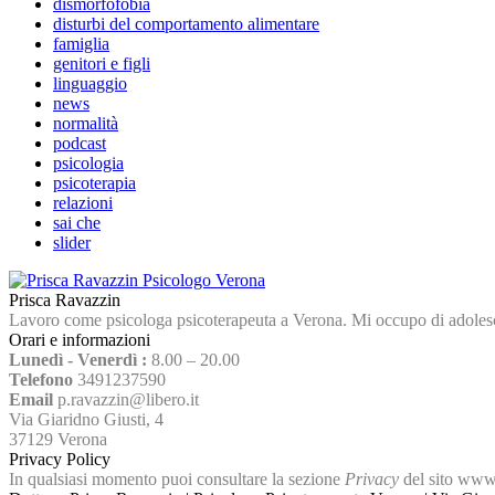
dismorfofobia
disturbi del comportamento alimentare
famiglia
genitori e figli
linguaggio
news
normalità
podcast
psicologia
psicoterapia
relazioni
sai che
slider
Prisca Ravazzin
Lavoro come psicologa psicoterapeuta a Verona. Mi occupo di adolescenti
Orari e informazioni
Lunedì - Venerdì :
8.00 – 20.00
Telefono
3491237590
Email
p.ravazzin@libero.it
Via Giaridno Giusti, 4
37129 Verona
Privacy Policy
In qualsiasi momento puoi consultare la sezione
Privacy
del sito www.